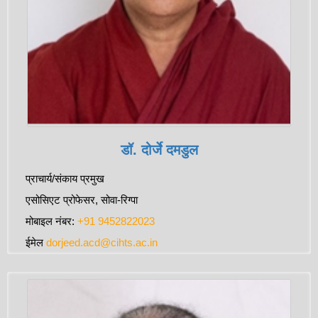
डॉ. दोर्जे दमडुल
प्राचार्य/संकाय प्रमुख
एसोसिएट प्रोफेसर, सोवा-रिग्पा
मोबाइल नंबर:
+91 9452822023
ईमेल
dorjeed.acd@cihts.ac.in