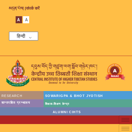
མདུན་ངོས། |
संपर्क करें
A
A
हिन्दी
RESEARCH
SOWARIGPA & BHOT JYOTISH
शान्तरक्षित ग्रन्थालय
शिक्षक-शिक्षण केन्द्र
ALUMNI CIHTS