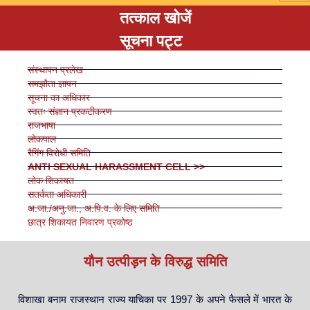
तत्काल खोजें
सूचना पट्ट
संस्थापन प्रलेख
समझौता ज्ञापन
सूचना का अधिकार
स्वतः संज्ञान प्रकटीकरण
राजभाषा
लोकपाल
रैगिंग विरोधी समिति
ANTI SEXUAL HARASSMENT CELL >>
लोक शिकायत
सतर्कता अधिकारी
अ.जा./अनु.जा., अ.पि.व. के लिए समिति
छात्र शिकायत निवारण प्रकोष्ठ
यौन उत्पीड़न के विरुद्ध समिति
विशाखा बनाम राजस्थान राज्य याचिका पर 1997 के अपने फैसले में भारत के