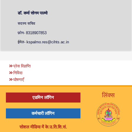
डॉ. कर्मा सोनम पाल्मो
सदस्य सचिव
फ़ोन- 8318907853
ईमेल- kspalmo.res@cihts.ac.in
प्रेस विज्ञप्ति
निविदा
घोषणाएँ
लिंक्स
एडमिन लॉगिन
कर्मचारी लॉगिन
सोशल मीडिया में के.उ.ति.शि.सं.