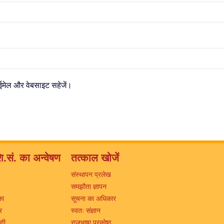
, ईमेल और वेबसाइट सहेजें।
ि.सं. का अन्वेषण
तत्काल खोजें
संस्थापन प्रलेख
समझौता ज्ञापन
का
सूचना का अधिकार
र
स्वतः संज्ञान
िणी
राजभाषा प्रकोष्ठ