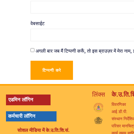
वेबसाईट
अगली बार जब मैं टिप्पणी करूँ, तो इस ब्राउज़र में मेरा नाम
लिंक्स
के.उ.ति.श
एडमिन लॉगिन
विवरणिका
आई.डी.पी.
कर्मचारी लॉगिन
संस्थान निर्देशि
परिसर मानचित्
सोशल मीडिया में के.उ.ति.शि.सं.
कार्य समय सार