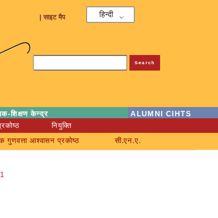
हिन्दी
| साइट मैप
Search
्षक-शिक्षण केन्द्र
ALUMNI CIHTS
्रकोष्ठ
नियुक्ति
क गुणवत्ता आश्वासन प्रकोष्ठ
सी.एन.ए.
-1