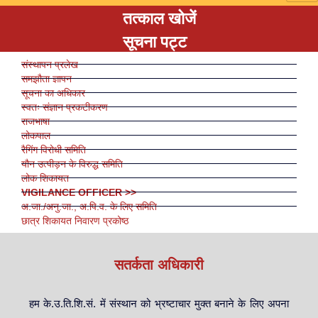
तत्काल खोजें
सूचना पट्ट
संस्थापन प्रलेख
समझौता ज्ञापन
सूचना का अधिकार
स्वतः संज्ञान प्रकटीकरण
राजभाषा
लोकपाल
रैगिंग विरोधी समिति
यौन उत्पीड़न के विरुद्ध समिति
लोक शिकायत
VIGILANCE OFFICER >>
अ.जा./अनु.जा., अ.पि.व. के लिए समिति
छात्र शिकायत निवारण प्रकोष्ठ
सतर्कता अधिकारी
हम के.उ.ति.शि.सं. में संस्थान को भ्रष्टाचार मुक्त बनाने के लिए अपना