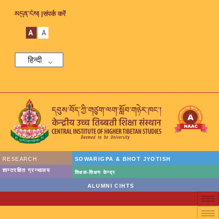
མདུན་ངོས། |
संपर्क करें
A
A
हिन्दी
RESEARCH
SOWARIGPA & BHOT JYOTISH
शान्तरक्षित ग्रन्थालय
शिक्षक-शिक्षण केन्द्र
ALUMNI CIHTS