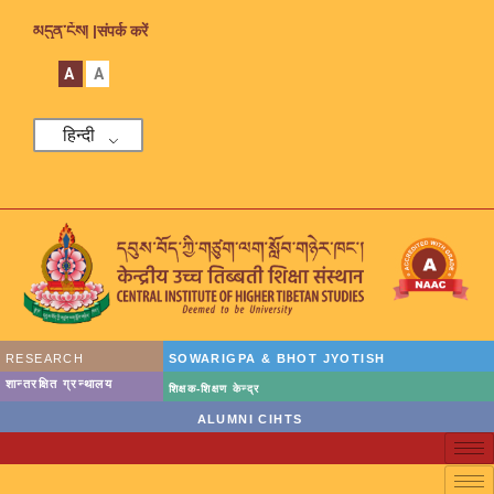
མདུན་ངོས། |
संपर्क करें
A
A
हिन्दी
RESEARCH
SOWARIGPA & BHOT JYOTISH
शान्तरक्षित ग्रन्थालय
शिक्षक-शिक्षण केन्द्र
ALUMNI CIHTS