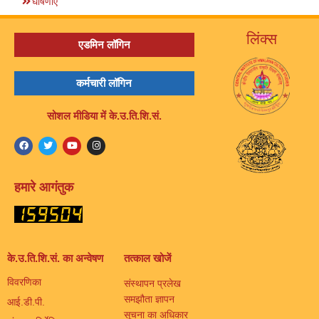
घोषणाएँ
लिंक्स
एडमिन लॉगिन
कर्मचारी लॉगिन
सोशल मीडिया में के.उ.ति.शि.सं.
हमारे आगंतुक
के.उ.ति.शि.सं. का अन्वेषण
तत्काल खोजें
विवरणिका
संस्थापन प्रलेख
समझौता ज्ञापन
आई.डी.पी.
सूचना का अधिकार