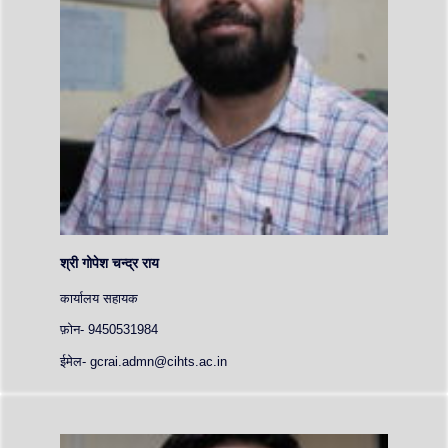
श्री गोपेश चन्द्र राय
कार्यालय सहायक
फ़ोन- 9450531984
ईमेल- gcrai.admn@cihts.ac.in