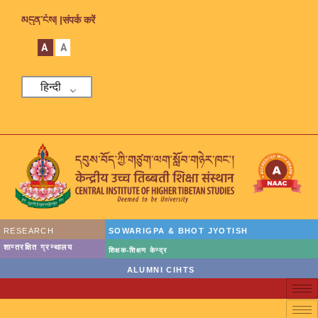
མདུན་ངོས། |
संपर्क करें
A
A
हिन्दी
RESEARCH
SOWARIGPA & BHOT JYOTISH
शान्तरक्षित ग्रन्थालय
शिक्षक-शिक्षण केन्द्र
ALUMNI CIHTS