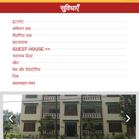
सुविधाएँ
इंटरनेट
सम्मेलन कक्ष
शैक्षणिक कक्ष
छात्रावास
GUEST HOUSE >>
स्वास्थ्य केंद्र
खेल
मेस और कैफेटेरिया
जिम
कालचक्र मंडप