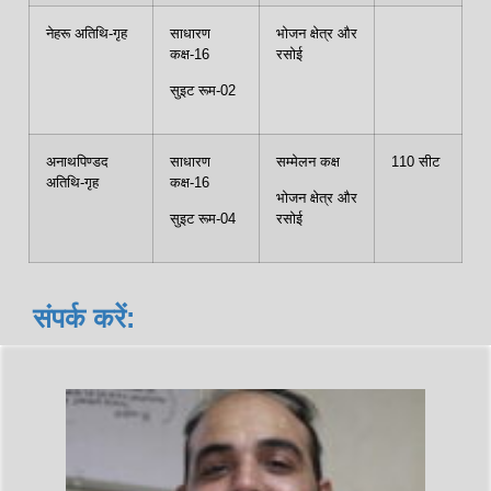
नेहरू अतिथि-गृह
साधारण
भोजन क्षेत्र और
कक्ष-16
रसोई
सुइट रूम-02
अनाथपिण्डद
साधारण
सम्मेलन कक्ष
110 सीट
अतिथि-गृह
कक्ष-16
भोजन क्षेत्र और
सुइट रूम-04
रसोई
संपर्क करें: