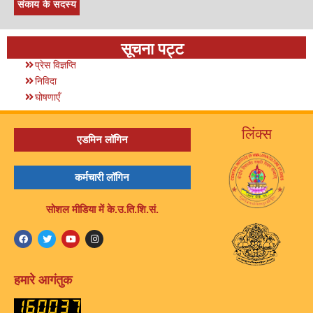
संकाय के सदस्य
सूचना पट्ट
प्रेस विज्ञप्ति
निविदा
घोषणाएँ
लिंक्स
एडमिन लॉगिन
कर्मचारी लॉगिन
सोशल मीडिया में के.उ.ति.शि.सं.
हमारे आगंतुक