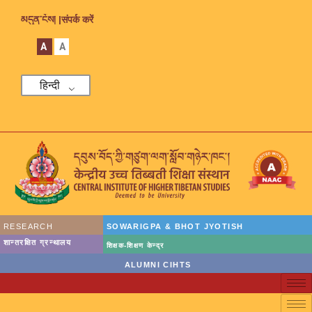
མདུན་ངོས། |
संपर्क करें
A
A
हिन्दी
RESEARCH
SOWARIGPA & BHOT JYOTISH
शान्तरक्षित ग्रन्थालय
शिक्षक-शिक्षण केन्द्र
ALUMNI CIHTS