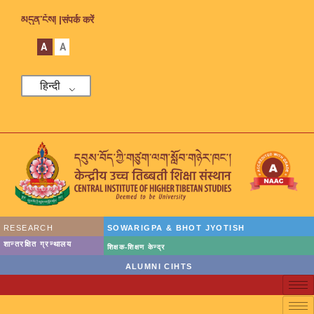
མདུན་ངོས། |
संपर्क करें
A
A
हिन्दी
RESEARCH
SOWARIGPA & BHOT JYOTISH
शान्तरक्षित ग्रन्थालय
शिक्षक-शिक्षण केन्द्र
ALUMNI CIHTS