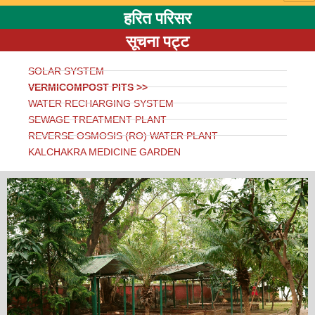
हरित परिसर
सूचना पट्ट
SOLAR SYSTEM
VERMICOMPOST PITS >>
WATER RECHARGING SYSTEM
SEWAGE TREATMENT PLANT
REVERSE OSMOSIS (RO) WATER PLANT
KALCHAKRA MEDICINE GARDEN