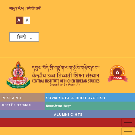
མདུན་ངོས། |
संपर्क करें
A
A
हिन्दी
RESEARCH
SOWARIGPA & BHOT JYOTISH
शान्तरक्षित ग्रन्थालय
शिक्षक-शिक्षण केन्द्र
ALUMNI CIHTS