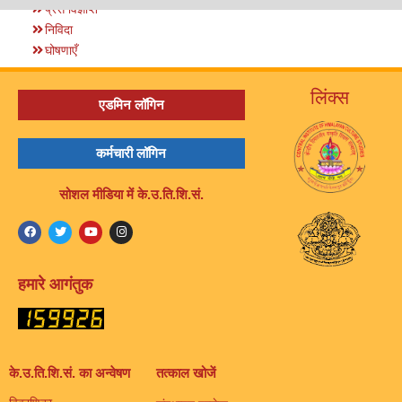
प्रेस विज्ञप्ति
निविदा
घोषणाएँ
लिंक्स
एडमिन लॉगिन
कर्मचारी लॉगिन
सोशल मीडिया में के.उ.ति.शि.सं.
हमारे आगंतुक
के.उ.ति.शि.सं. का अन्वेषण
तत्काल खोजें