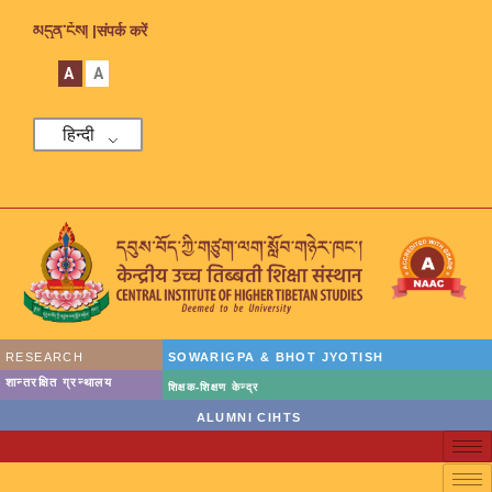
མདུན་ངོས། |
संपर्क करें
A
A
हिन्दी
RESEARCH
SOWARIGPA & BHOT JYOTISH
शान्तरक्षित ग्रन्थालय
शिक्षक-शिक्षण केन्द्र
ALUMNI CIHTS