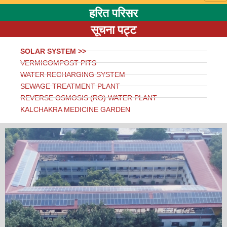
हरित परिसर
सूचना पट्ट
SOLAR SYSTEM >>
VERMICOMPOST PITS
WATER RECHARGING SYSTEM
SEWAGE TREATMENT PLANT
REVERSE OSMOSIS (RO) WATER PLANT
KALCHAKRA MEDICINE GARDEN