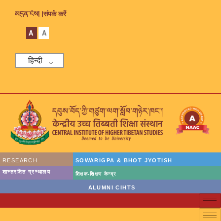
མདུན་ངོས། |
संपर्क करें
A
A
हिन्दी
RESEARCH
SOWARIGPA & BHOT JYOTISH
शान्तरक्षित ग्रन्थालय
शिक्षक-शिक्षण केन्द्र
ALUMNI CIHTS