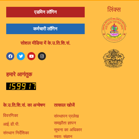
लिंक्स
एडमिन लॉगिन
कर्मचारी लॉगिन
सोशल मीडिया में के.उ.ति.शि.सं.
हमारे आगंतुक
के.उ.ति.शि.सं. का अन्वेषण
तत्काल खोजें
विवरणिका
संस्थापन प्रलेख
समझौता ज्ञापन
आई.डी.पी.
सूचना का अधिकार
संस्थान निर्देशिका
स्वतः संज्ञान