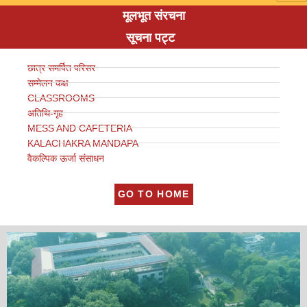
मूलभूत संरचना
सूचना पट्ट
छात्र समर्पित परिसर
सम्मेलन कक्ष
CLASSROOMS
अतिथि-गृह
MESS AND CAFETERIA
KALACHAKRA MANDAPA
वैकल्पिक ऊर्जा संसाधन
GO TO HOME