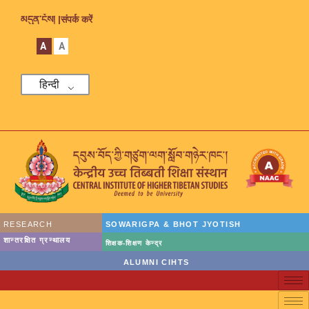
མདུན་ངོས། |
संपर्क करें
A
A
हिन्दी
RESEARCH
SOWARIGPA & BHOT JYOTISH
शान्तरक्षित ग्रन्थालय
शिक्षक-शिक्षण केन्द्र
ALUMNI CIHTS