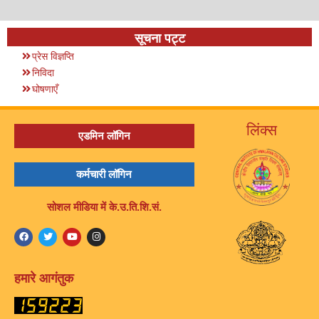
सूचना पट्ट
प्रेस विज्ञप्ति
निविदा
घोषणाएँ
लिंक्स
एडमिन लॉगिन
कर्मचारी लॉगिन
सोशल मीडिया में के.उ.ति.शि.सं.
हमारे आगंतुक