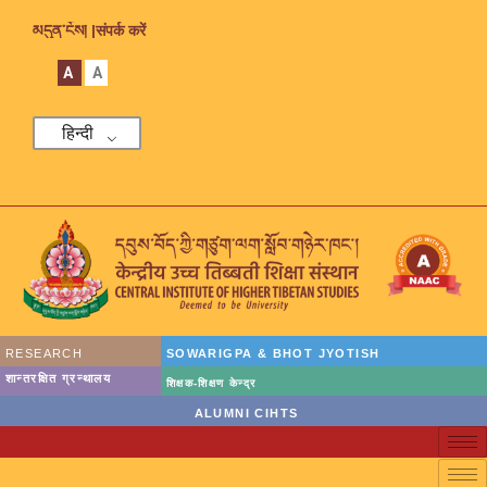
མདུན་ངོས། |
संपर्क करें
A
A
हिन्दी
RESEARCH
SOWARIGPA & BHOT JYOTISH
शान्तरक्षित ग्रन्थालय
शिक्षक-शिक्षण केन्द्र
ALUMNI CIHTS