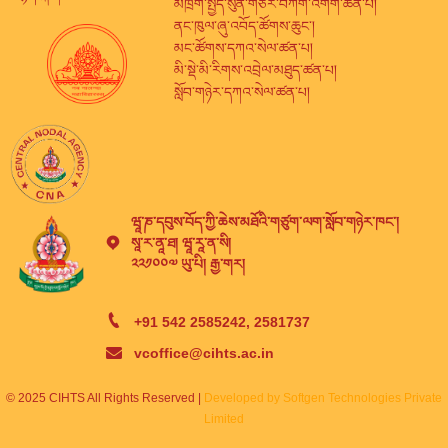
མཁྲིག་སྤྱོད་སུན་གཙེར་བཀག་འགོག་ཚན་པ།
ནང་ཁུལ་ཞུ་འབོད་ཚོགས་ཆུང་།
མང་ཚོགས་དཀའ་སེལ་ཚན་པ།
མི་སྡེ་མི་རིགས་འབྲེལ་མཐུད་ཚན་པ།
སློབ་གཉེར་དཀའ་སེལ་ཚན་པ།
ཝཱ་ཎ་དབུས་བོད་ཀྱི་ཆེས་མཐོའི་གཙུག་ལག་སློབ་གཉེར་ཁང་།
སཱ་ར་ནཱ་ཐ། ཝཱ་རཱ་ན་སི།
༢༢༡༠༠༧ ཡུ་པི། རྒྱ་གར།
+91 542 2585242, 2581737
vcoffice@cihts.ac.in
© 2025 CIHTS All Rights Reserved |
Developed by Softgen Technologies Private
Limited