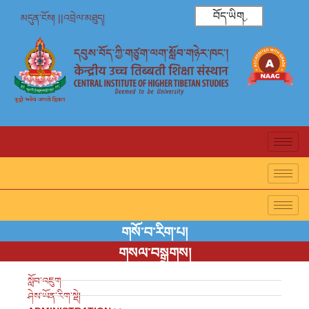
བོད་ཡིག
མདུན་ངོས། ||
འབྲེལ་མཐུད།
གསོ་བ་རིག་པ།
གསལ་བསྒྲགས།
སློབ་འཇུག
ཤེས་ཡོན་རིག་སྡེ།