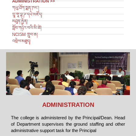
ADMINISTRATION >>
གཡུ་ཐོག་སྨན་ཁང་།
ཝཱ་གཱ་བྷ་ཌ་དཔེ་མཛོད།
མཐུན་རྐྱེན།
སློབ་གཉེར་བའི་མི་ཚེ།
NCISM གྲུབ་ཆ།
འབྲེལ་མཐུད།
ADMINISTRATION
The college is administered by the Principal/Dean. Head
of Department supervises the ground staffing and other
administrative support task for the Principal