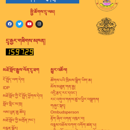
སྤྱི་ཚོགས་དྲྭ་ལམ།
དྲྭ་རྒྱར་གཟིགས་མཁན།
མཐོ་སློབ་རྒྱུས་ལོན་དྲྭ་ཐག
མྱུར་འཚོལ།
ངོ་སྤྲོད་ལག་དེབ།
ཚོགས་པའི་ཁྲིམས་སྒྲིག་ཡིག་ཆ།
མོས་མཐུན་གན་རྒྱ།
IDP
འདྲི་རྩད་རང་དབང་།
མཐོ་སློབ་ཀྱི་ངོ་སྤྲོད་ཕྱོགས་དེབ།
རང་འགུལ་གནས་ཚུལ་ཕྱིར་བསྒྲགས།
སློབ་གླིང་ས་ཁྲ།
གཞུང་སྐད།
ལས་ཡུན་ཆུ་ཚོད།
Ombudsperson
རྟོག་ཞིབ་འགན་འཁུར་བ།
མཐོ་སློབ་ཀྱི་མགྲོན་ཁང་།
བརྙས་བཅོས་བཀག་འགོག་ཚན་པ།
བརྙན་སྐོར།