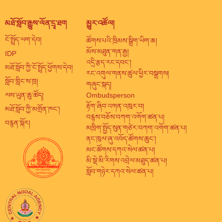
མཐོ་སློབ་རྒྱུས་ལོན་དྲྭ་ཐག
མྱུར་འཚོལ།
ངོ་སྤྲོད་ལག་དེབ།
ཚོགས་པའི་ཁྲིམས་སྒྲིག་ཡིག་ཆ།
མོས་མཐུན་གན་རྒྱ།
IDP
འདྲི་རྩད་རང་དབང་།
མཐོ་སློབ་ཀྱི་ངོ་སྤྲོད་ཕྱོགས་དེབ།
རང་འགུལ་གནས་ཚུལ་ཕྱིར་བསྒྲགས།
སློབ་གླིང་ས་ཁྲ།
གཞུང་སྐད།
ལས་ཡུན་ཆུ་ཚོད།
Ombudsperson
རྟོག་ཞིབ་འགན་འཁུར་བ།
མཐོ་སློབ་ཀྱི་མགྲོན་ཁང་།
བརྙས་བཅོས་བཀག་འགོག་ཚན་པ།
བརྙན་སྐོར།
མཁྲིག་སྤྱོད་སུན་གཙེར་བཀག་འགོག་ཚན་པ།
ནང་ཁུལ་ཞུ་འབོད་ཚོགས་ཆུང་།
མང་ཚོགས་དཀའ་སེལ་ཚན་པ།
མི་སྡེ་མི་རིགས་འབྲེལ་མཐུད་ཚན་པ།
སློབ་གཉེར་དཀའ་སེལ་ཚན་པ།