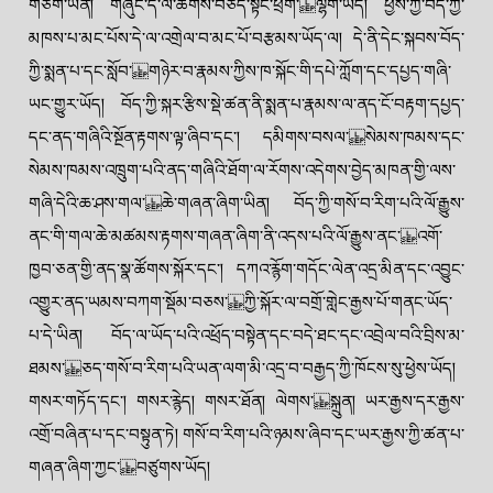
གཅིག་ཡིན། གཞུང་དེ་ལ་ཚིགས་བཅད་སྟོང་ཕྲག་ ལྷག་ཡོད། ཕྱིས་ཀྱི་བོད་ཀྱི་
མཁས་པ་མང་པོས་དེ་ལ་འགྲེལ་བ་མང་པོ་བརྩམས་ཡོད་ལ། དེ་ནི་དེང་སྐབས་བོད་
ཀྱི་སྨན་པ་དང་སློབ་ གཉེར་བ་རྣམས་ཀྱིས་ཁ་སྐོང་གི་དཔེ་ཀློག་དང་དཔྱད་གཞི་
ཡང་གྱུར་ཡོད། བོད་ཀྱི་སྐར་རྩིས་སྡེ་ཚན་ནི་སྨན་པ་རྣམས་ལ་ནད་ངོ་བརྟག་དཔྱད་
དང་ནད་གཞིའི་སྔོན་རྟགས་ལྟ་ཞིབ་དང་། དམིགས་བསལ་ སེམས་ཁམས་དང་
སེམས་ཁམས་འཁྲུག་པའི་ནད་གཞིའི་ཐོག་ལ་རོགས་འདེགས་བྱེད་མཁན་གྱི་ལས་
གཞི་དེའི་ཆ་ཤས་གལ་ ཆེ་གཞན་ཞིག་ཡིན། བོད་ཀྱི་གསོ་བ་རིག་པའི་ལོ་རྒྱུས་
ནང་གི་གལ་ཆེ་མཚམས་རྟགས་གཞན་ཞིག་ནི་འདས་པའི་ལོ་རྒྱུས་ནང་ འགོ་
ཁྱབ་ཅན་གྱི་ནད་སྣ་ཚོགས་སྐོར་དང་། དཀའ་རྙོག་གདོང་ལེན་འདྲ་མིན་དང་འབྱུང་
འགྱུར་ནད་ཡམས་བཀག་སྡོམ་བཅས་ ཀྱི་སྐོར་ལ་བགྲོ་གླེང་རྒྱས་པོ་གནང་ཡོད་
པ་དེ་ཡིན། བོད་ལ་ཡོད་པའི་འཕྲོད་བསྟེན་དང་བདེ་ཐང་དང་འབྲེལ་བའི་བྲིས་མ་
ཐམས་ ཅད་གསོ་བ་རིག་པའི་ཡན་ལག་མི་འདྲ་བ་བརྒྱད་ཀྱི་ཁོངས་སུ་ཕྱེས་ཡོད།
གསར་གཏོད་དང་། གསར་རྙེད། གསར་ཐོན། ལེགས་ སྐྲུན། ཡར་རྒྱས་དར་རྒྱས་
འགྲོ་བཞིན་པ་དང་བསྟུན་ཏེ། གསོ་བ་རིག་པའི་ཉམས་ཞིབ་དང་ཡར་རྒྱས་ཀྱི་ཚན་པ་
གཞན་ཞིག་ཀྱང་ བཙུགས་ཡོད།