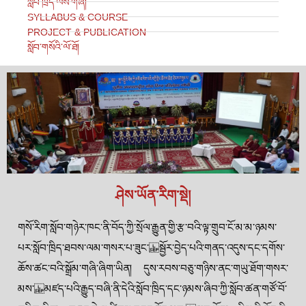
སློབ་ཁྲིད་ལས་གཞི།
SYLLABUS & COURSE
PROJECT & PUBLICATION
སློབ་གསོའི་ལོ་ཐོ།
ཤེས་ཡོན་རིག་སྡེ།
གསོ་རིག་སློབ་གཉེར་ཁང་ནི་བོད་ཀྱི་སྲོལ་རྒྱུན་གྱི་རྩ་བའི་ལྟ་གྲུབ་ངོ་མ་མ་ཉམས་
པར་སློབ་ཁྲིད་ཐབས་ལམ་གསར་པ་ཟུང་ སྦྱོར་བྱེད་པའི་གནད་འདུས་དང་དགོས་
ཆོས་ཚང་བའི་སྒྲོམ་གཞི་ཞིག་ཡིན། དུས་རབས་བཅུ་གཉིས་ནང་གཡུ་ཐོག་གསར་
མས་ མཛད་པའི་རྒྱུད་བཞི་ནི་དེའི་སློབ་ཁྲིད་དང་ཉམས་ཞིབ་ཀྱི་སློབ་ཚན་གཙོ་བོ་