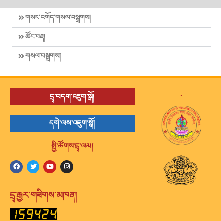
གསར་འགོད་གསལ་བསྒྲགས།
ཚོང་བརྡ།
གསལ་བསྒྲགས།
.
དྲྭ་བདག་འཇུག་སྒོ།
དགེ་ལས་འཇུག་སྒོ།
སྤྱི་ཚོགས་དྲྭ་ལམ།
དྲྭ་རྒྱར་གཟིགས་མཁན།