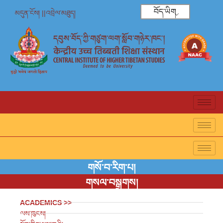
བོད་ཡིག
མདུན་ངོས། ||
འབྲེལ་མཐུད།
གསོ་བ་རིག་པ།
གསལ་བསྒྲགས།
ACADEMICS >>
ལས་ཁུངས།