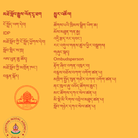
མཐོ་སློབ་རྒྱུས་ལོན་དྲྭ་ཐག
མྱུར་འཚོལ།
ངོ་སྤྲོད་ལག་དེབ།
ཚོགས་པའི་ཁྲིམས་སྒྲིག་ཡིག་ཆ།
མོས་མཐུན་གན་རྒྱ།
IDP
འདྲི་རྩད་རང་དབང་།
མཐོ་སློབ་ཀྱི་ངོ་སྤྲོད་ཕྱོགས་དེབ།
རང་འགུལ་གནས་ཚུལ་ཕྱིར་བསྒྲགས།
སློབ་གླིང་ས་ཁྲ།
གཞུང་སྐད།
ལས་ཡུན་ཆུ་ཚོད།
Ombudsperson
རྟོག་ཞིབ་འགན་འཁུར་བ།
མཐོ་སློབ་ཀྱི་མགྲོན་ཁང་།
བརྙས་བཅོས་བཀག་འགོག་ཚན་པ།
བརྙན་སྐོར།
མཁྲིག་སྤྱོད་སུན་གཙེར་བཀག་འགོག་ཚན་པ།
ནང་ཁུལ་ཞུ་འབོད་ཚོགས་ཆུང་།
མང་ཚོགས་དཀའ་སེལ་ཚན་པ།
མི་སྡེ་མི་རིགས་འབྲེལ་མཐུད་ཚན་པ།
སློབ་གཉེར་དཀའ་སེལ་ཚན་པ།