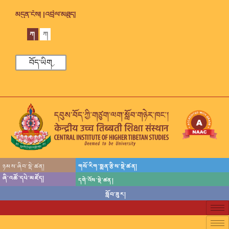
མདུན་ངོས། |
འབྲེལ་མཐུད།
ཀ
ཀ
བོད་ཡིག
ཉམས་ཞིབ་སྡེ་ཚན།
གསོ་རིག་སྨན་རྩིས་སྡེ་ཚན།
ཞི་འཚོ་དཔེ་མཛོད།
དགེ་འོས་སྡེ་ཚན།
སློབ་ཟུར།