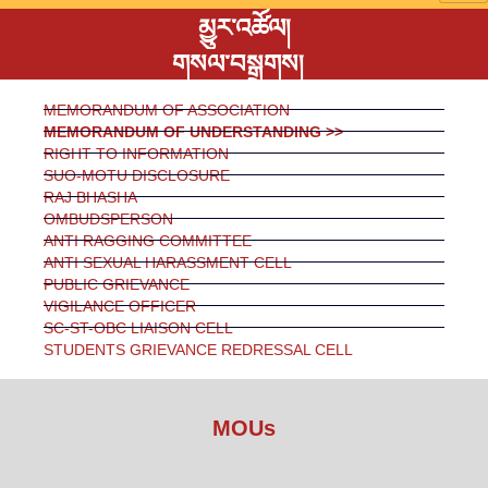
མྱུར་འཚོལ།
གསལ་བསྒྲགས།
MEMORANDUM OF ASSOCIATION
MEMORANDUM OF UNDERSTANDING >>
RIGHT TO INFORMATION
SUO-MOTU DISCLOSURE
RAJ BHASHA
OMBUDSPERSON
ANTI RAGGING COMMITTEE
ANTI SEXUAL HARASSMENT CELL
PUBLIC GRIEVANCE
VIGILANCE OFFICER
SC-ST-OBC LIAISON CELL
STUDENTS GRIEVANCE REDRESSAL CELL
MOUs