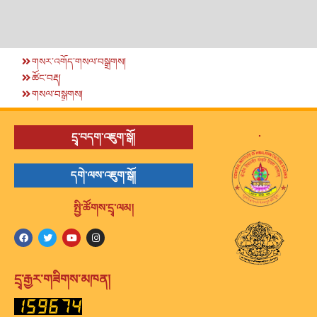
གསར་འགོད་གསལ་བསྒྲགས།
ཚོང་བརྡ།
གསལ་བསྒྲགས།
.
དྲྭ་བདག་འཇུག་སྒོ།
དགེ་ལས་འཇུག་སྒོ།
སྤྱི་ཚོགས་དྲྭ་ལམ།
དྲྭ་རྒྱར་གཟིགས་མཁན།