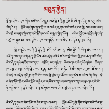
མཐུན་རྐྱེན།
སྔོ་ལྗང་ཁོར་ཡུག་གིས་མཛེས་པའི་ཝཱ་ཎ་མཐོ་སློབ་ཀྱི་རྒྱ་ཁྱོན་ནི་ཨེ་ཀར་ཉི་ཤུ་རྩ་དགུ་ཙམ་
ཡོད་ཅིང་། ཕྱིའི་འཛུགས་སྐྲུན་གྱི་ཆ་ནས་བོད་ལུགས་བཟོ་བཀོད་ཅན་གྱི་ཁང་བཟང་དང་།
དེ་འབྲེལ་མཐུན་རྐྱེན་དུ་མའི་སྒོ་ནས་འཕེལ་རྒྱས་ཕྱིན་ཡོད། འཛིན་སྐྱོང་ནས་སློབ་གླིང་གི་
འཛུགས་སྐྲུན་ཐམས་ཅད་ཁོར་ཡུག་ལ་གནོད་འགལ་མེད་པར་དོ་ནན་བྱས་ཡོད།
སློབ་གཉེར་ཁང་གི་ཕྱི་སྣོད་ཀྱི་བཀོད་པའི་ནང་དུ་འཛིན་སྐྱོང་གི་ཡིག་ཚང་ཁག་དང་།
འཛིན་ཁང་དང་དགེ་རྒན་གྱི་ཡིག་ཚང་ཚུད་པའི་ཤེས་རིག་སྡེ་ཁོངས་ཀྱི་ཁང་ཆེན་བཞི་ཡོད།
དེ་བཞིན་དཔེ་མཛོད་ཁང་དང་། མགྲོན་ཁང་གཉིས། ཚོགས་ཁང་ཆེན་པོ་གཅིག ཚོགས་
ཁང་ཆུང་བ་ལྔ། བགྲོ་གླེང་ཁང་བདུན་བཅས་ཡོད། ཨ་ཏི་ཤའི་ཚོགས་ཁང་དུ་ནང་ཆོས་དང་།
དེ་འབྲེལ་བརྗོད་གཞི་ཁག་གི་ཐོག་ལ་བགྲོ་གླེང་དང་ཚོགས་འདུ་སོགས་འཚོག་གི་ཡོད། དེ་
བཞིན་སློབ་གླིང་འདིར་སློབ་གཉེར་བ་གཞོན་པ་རྣམས་དང་རྒན་པ་རྣམས་ཉལ་ཁང་རེ་རེ་
སྟེ་གཉིས་དང་། སློབ་གཉེར་བ་བུ་མོ་རྣམས་ལ་ཡང་དེ་མཚུངས་ཉལ་ཁང་གཉིས་ཡོད།
དེ་བཞིན་ཉམས་ཞིབ་སློབ་གཉེར་བ་རྣམས་དང་། སློབ་དཔོན་གྱི་སློབ་གཉེར་བའི་ཆེད་དུ་
ཉལ་ཁང་ལོགས་སུ་ཡོད་ཅིང་། བསྟན་བཅོས་སློབ་གཉེར་བའི་ཆེད་དུ་ཉལ་ཁང་གསར་རྒྱག་