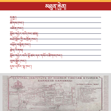
མཐུན་རྐྱེན།
དྲ་རྒྱ་།
ཚོགས་ཁང་།
འཛིན་ཁང་།
སློབ་གཉེར་བའི་ཁང་ཚན།
མཐོ་སློབ་ཀྱི་མགྲོན་ཁང་།
འཕྲོད་བསྟེན་ཁང་།
རྩེད་རིགས།
སློབ་གཉེར་བའི་ལྟོ་ཚང་དང་གསོལ་ཚིགས་ཁང་།
ལུས་སྦྱོང་ཁང་།
དུས་འཁོར་ལྷ་ཁང་།