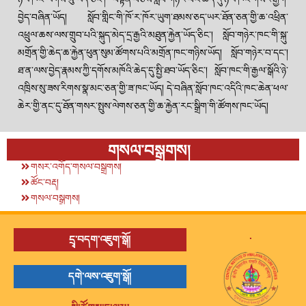
བྱེད་བཞིན་ཡོད། སློབ་གླིང་གི་ཁོ་ར་ཁོར་ཡུག་ཐམས་ཅད་ཡར་ཐོན་ཅན་གྱི་ཆ་འཕྲིན་
འཕྲུལ་ཆས་ལས་གྲུབ་པའི་སྐུད་མེད་དྲ་རྒྱའི་མཐུན་རྐྱེན་ཡོད་ཅིང་། སློབ་གཉེར་ཁང་གི་སྐུ་
མགྲོན་གྱི་ཆེད་ཆ་རྐྱེན་ཕུན་སུམ་ཚོགས་པའི་མགྲོན་ཁང་གཉིས་ཡོད། སློབ་གཉེར་བ་དང་།
ཐ་ན་ལས་བྱེད་རྣམས་ཀྱི་དགོས་མཁོའི་ཆེད་དུ་སྤྱི་ཐབ་ཡོད་ཅིང་། སློབ་ཁང་གི་རྒྱལ་སྒོའི་ཉེ་
འཁྲིས་སུ་ཟས་རིགས་སྣ་མང་ཅན་གྱི་ཟ་ཁང་ཡོད། དེ་བཞིན་སློབ་ཁང་འདིའི་ཁང་ཆེན་ཕལ་
ཆེར་གྱི་ནང་དུ་ཐོན་གསར་སྤུས་ལེགས་ཅན་གྱི་ཆ་རྐྱེན་རང་སྒྲིག་གི་ཚོགས་ཁང་ཡོད།
གསལ་བསྒྲགས།
གསར་འགོད་གསལ་བསྒྲགས།
ཚོང་བརྡ།
གསལ་བསྒྲགས།
.
དྲྭ་བདག་འཇུག་སྒོ།
དགེ་ལས་འཇུག་སྒོ།