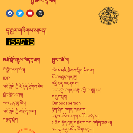
སྤྱི་ཚོགས་དྲྭ་ལམ།
དྲྭ་རྒྱར་གཟིགས་མཁན།
མཐོ་སློབ་རྒྱུས་ལོན་དྲྭ་ཐག
མྱུར་འཚོལ།
ངོ་སྤྲོད་ལག་དེབ།
ཚོགས་པའི་ཁྲིམས་སྒྲིག་ཡིག་ཆ།
མོས་མཐུན་གན་རྒྱ།
IDP
འདྲི་རྩད་རང་དབང་།
མཐོ་སློབ་ཀྱི་ངོ་སྤྲོད་ཕྱོགས་དེབ།
རང་འགུལ་གནས་ཚུལ་ཕྱིར་བསྒྲགས།
སློབ་གླིང་ས་ཁྲ།
གཞུང་སྐད།
ལས་ཡུན་ཆུ་ཚོད།
Ombudsperson
རྟོག་ཞིབ་འགན་འཁུར་བ།
མཐོ་སློབ་ཀྱི་མགྲོན་ཁང་།
བརྙས་བཅོས་བཀག་འགོག་ཚན་པ།
བརྙན་སྐོར།
མཁྲིག་སྤྱོད་སུན་གཙེར་བཀག་འགོག་ཚན་པ།
ནང་ཁུལ་ཞུ་འབོད་ཚོགས་ཆུང་།