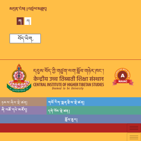
མདུན་ངོས། |
འབྲེལ་མཐུད།
ཀ
ཀ
བོད་ཡིག
ཉམས་ཞིབ་སྡེ་ཚན།
གསོ་རིག་སྨན་རྩིས་སྡེ་ཚན།
ཞི་འཚོ་དཔེ་མཛོད།
དགེ་འོས་སྡེ་ཚན།
སློབ་ཟུར།