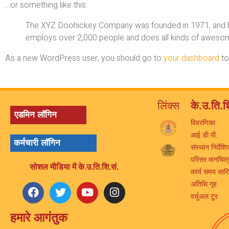
…or something like this:
The XYZ Doohickey Company was founded in 1971, and has
employs over 2,000 people and does all kinds of aweso
As a new WordPress user, you should go to
your dashboard
to
लिंक्स
के.उ.ति.श
एडमिन लॉगिन
विवरणिका
आई.डी.पी.
कर्मचारी लॉगिन
संस्थान निर्देशि
परिसर मानचित्
सोशल मीडिया में के.उ.ति.शि.सं.
कार्य समय सार
अतिथि गृह
वर्चुअल टूर
हमारे आगंतुक