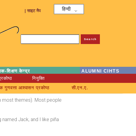
हिन्दी
| साइट मैप
Search
्षक-शिक्षण केन्द्र
ALUMNI CIHTS
्रकोष्ठ
नियुक्ति
क गुणवत्ता आश्वासन प्रकोष्ठ
सी.एन.ए.
n (in most themes). Most people
g named Jack, and I like piña