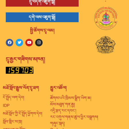
དྲྭ་བདག་འཇུག་སྒོ།
དགེ་ལས་འཇུག་སྒོ།
སྤྱི་ཚོགས་དྲྭ་ལམ།
དྲྭ་རྒྱར་གཟིགས་མཁན།
མཐོ་སློབ་རྒྱུས་ལོན་དྲྭ་ཐག
མྱུར་འཚོལ།
ངོ་སྤྲོད་ལག་དེབ།
ཚོགས་པའི་ཁྲིམས་སྒྲིག་ཡིག་ཆ།
མོས་མཐུན་གན་རྒྱ།
IDP
འདྲི་རྩད་རང་དབང་།
མཐོ་སློབ་ཀྱི་ངོ་སྤྲོད་ཕྱོགས་དེབ།
རང་འགུལ་གནས་ཚུལ་ཕྱིར་བསྒྲགས།
སློབ་གླིང་ས་ཁྲ།
གཞུང་སྐད།