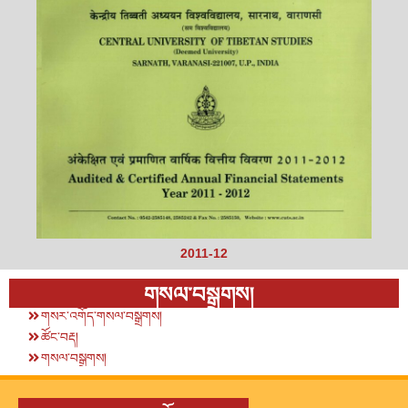
2011-12
གསལ་བསྒྲགས།
གསར་འགོད་གསལ་བསྒྲགས།
ཚོང་བརྡ།
གསལ་བསྒྲགས།
.