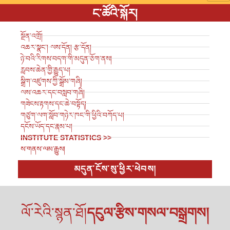
ང་ཚོའི་སྐོར།
སྔོན་འགྲོ།
འཆར་སྣང་། ལས་དོན། རྩ་དོན།
ཉེ་བའི་རིགས་བདག་གི་མདུན་ཅོག་ནས།
རླབས་ཆེན་གྱི་རྒྱུད་པ།
སྒྲིག་འཛུགས་ཀྱི་སྒྲོམ་གཞི།
ལས་འཆར་དང་བསླབ་གཞི།
གཟེངས་རྟགས་དང་ཆེ་བསྟོད།
གཙུག་ལག་སློབ་གཉེར་ཁང་གི་ཕྱིའི་བཀོད་པ།
དངོས་ཡོད་དང་རྣམ་པ།
INSTITUTE STATISTICS >>
ས་གནས་ལམ་རྒྱུས།
མདུན་ངོས་སུ་ཕྱིར་ཕེབས།
ལོ་རེའི་སྙན་ཐོ།
དངུལ་རྩིས་གསལ་བསྒྲགས།