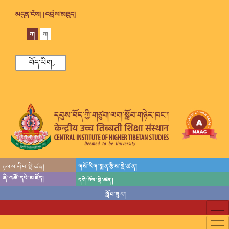
མདུན་ངོས། |
འབྲེལ་མཐུད།
ཀ
ཀ
བོད་ཡིག
ཉམས་ཞིབ་སྡེ་ཚན།
གསོ་རིག་སྨན་རྩིས་སྡེ་ཚན།
ཞི་འཚོ་དཔེ་མཛོད།
དགེ་འོས་སྡེ་ཚན།
སློབ་ཟུར།