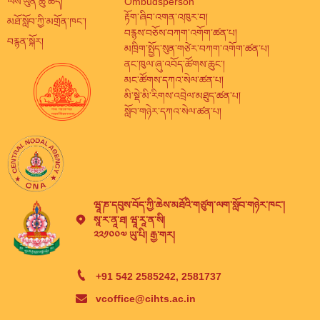
ལས་ཡུན་ཆུ་ཚོད།
Ombudsperson
རྟོག་ཞིབ་འགན་འཁུར་བ།
མཐོ་སློབ་ཀྱི་མགྲོན་ཁང་།
བརྙས་བཅོས་བཀག་འགོག་ཚན་པ།
བརྙན་སྐོར།
མཁྲིག་སྤྱོད་སུན་གཙེར་བཀག་འགོག་ཚན་པ།
ནང་ཁུལ་ཞུ་འབོད་ཚོགས་ཆུང་།
མང་ཚོགས་དཀའ་སེལ་ཚན་པ།
མི་སྡེ་མི་རིགས་འབྲེལ་མཐུད་ཚན་པ།
སློབ་གཉེར་དཀའ་སེལ་ཚན་པ།
ཝཱ་ཎ་དབུས་བོད་ཀྱི་ཆེས་མཐོའི་གཙུག་ལག་སློབ་གཉེར་ཁང་།
སཱ་ར་ནཱ་ཐ། ཝཱ་རཱ་ན་སི།
༢༢༡༠༠༧ ཡུ་པི། རྒྱ་གར།
+91 542 2585242, 2581737
vcoffice@cihts.ac.in