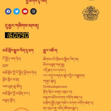
སྤྱི་ཚོགས་དྲྭ་ལམ།
དྲྭ་རྒྱར་གཟིགས་མཁན།
མཐོ་སློབ་རྒྱུས་ལོན་དྲྭ་ཐག
མྱུར་འཚོལ།
ངོ་སྤྲོད་ལག་དེབ།
ཚོགས་པའི་ཁྲིམས་སྒྲིག་ཡིག་ཆ།
མོས་མཐུན་གན་རྒྱ།
IDP
འདྲི་རྩད་རང་དབང་།
མཐོ་སློབ་ཀྱི་ངོ་སྤྲོད་ཕྱོགས་དེབ།
རང་འགུལ་གནས་ཚུལ་ཕྱིར་བསྒྲགས།
སློབ་གླིང་ས་ཁྲ།
གཞུང་སྐད།
ལས་ཡུན་ཆུ་ཚོད།
Ombudsperson
རྟོག་ཞིབ་འགན་འཁུར་བ།
མཐོ་སློབ་ཀྱི་མགྲོན་ཁང་།
བརྙས་བཅོས་བཀག་འགོག་ཚན་པ།
བརྙན་སྐོར།
མཁྲིག་སྤྱོད་སུན་གཙེར་བཀག་འགོག་ཚན་པ།
ནང་ཁུལ་ཞུ་འབོད་ཚོགས་ཆུང་།