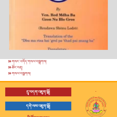
གསར་འགོད་གསལ་བསྒྲགས།
ཚོང་བརྡ།
གསལ་བསྒྲགས།
.
དྲྭ་བདག་འཇུག་སྒོ།
དགེ་ལས་འཇུག་སྒོ།