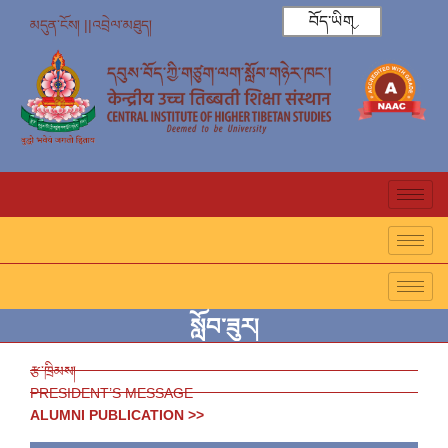
བོད་ཡིག
མདུན་ངོས། ||
འབྲེལ་མཐུད།
སློབ་ཟུར།
རྩ་ཁྲིམས།
PRESIDENT’S MESSAGE
ALUMNI PUBLICATION >>