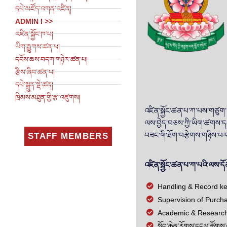
དཔེ་མཛོད་འགན་འཛིན།
ADMIN I >>
འཛིན་སྐྱོང་ཁ་པ།
ཡིག་རྒྱུགས་ཚན་པ།
དངོས་ཆས་བདག་གཉེར་ཚན་པ།
རྩིས་ཞིབ་ཚན་པ།
དཔེ་སྐྲུན་སྡེ་ཚན།
ཁྲིམས་མཐུན་གྱི་རྩ་འཛུགས།
འཛིན་སྐྱོང་ཚན་པ་ཀ་པས་གཙུག་ལ
ལས་བྱེད་བཅས་ཀྱི་ཡིག་ཚགས་དང་
བཟང་གི་ཐོག་བརྩེགས་གཉིས་པར
STAFF MEMBERS
འཛིན་སྐྱོང་ཚན་པ་ཀ་པའི་ལས་དོན་ང
Handling & Record keep
Supervision of Purch
Academic & Research
སློབ་ཆེན་རོགས་དངུལ་ཚོགས་ཆ