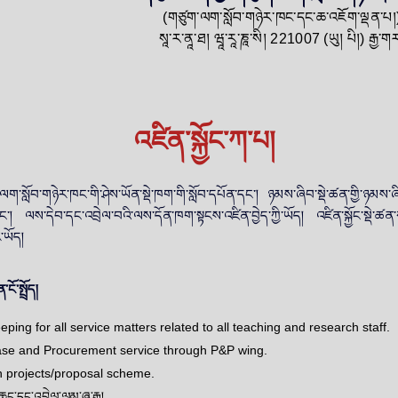
(གཙུག་ལག་སློབ་གཉེར་ཁང་དང་ཆ་འཇོག་ལྡན་
སཱ་ར་ནཱ་ཐ། ཝཱ་རཱ་ཎཱ་སི། 221007 (ཡུ། པི།) རྒྱ
འཛིན་སྐྱོང་ཀ་པ།
ག་སློབ་གཉེར་ཁང་གི་ཤེས་ཡོན་སྡེ་ཁག་གི་སློབ་དཔོན་དང་། ཉམས་ཞིབ་སྡེ་ཚན་གྱི་ཉམས་ཞ
། ལས་དེབ་དང་འབྲེལ་བའི་ལས་དོན་ཁག་སྟངས་འཛིན་བྱེད་ཀྱི་ཡོད། འཛིན་སྐྱོང་སྡེ་ཚན་
་ཡོད།
ོ་སྤྲོད།
ing for all service matters related to all teaching and research staff.
ase and Procurement service through P&P wing.
 projects/proposal scheme.
ུང་དང་འབྲེལ་ལམ་ཞུ་རྒྱུ།