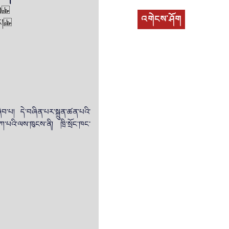
པ།)
འགེངས་ཤོག
་གར།
ིབ་པ། དེ་བཞིན་པར་སྐྲུན་ཚན་པའི་
ཀ་པའི་ལས་ཁུངས་ནི། ཁྲི་སྲོང་ཁང་