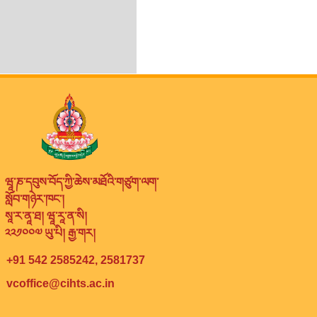
ཝཱ་ཎ་དབུས་བོད་ཀྱི་ཆེས་མཐོའི་གཙུག་ལག་
སློབ་གཉེར་ཁང་།
སཱ་ར་ནཱ་ཐ། ཝཱ་རཱ་ན་སི།
༢༢༡༠༠༧ ཡུ་པི། རྒྱ་གར།
+91 542 2585242, 2581737
vcoffice@cihts.ac.in