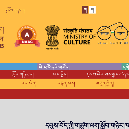
ཀ
ཀ
དྲ་ངོས་གདམ་ཀ
ཞི་འཚོ་དཔེ་མཛོད།
དགེ
སློབ་གཉེར་བ།
ལས་བྱེད།
ཉམས་ཞིབ་ཡར་རྒྱས་ཚན་
།
ཕབ་ལེན།
བརྙན་པར།
མཐུན་རྐྱེན།
དབུས་བོད་ཀྱི་གཙུག་ལག་སློབ་གཉེར