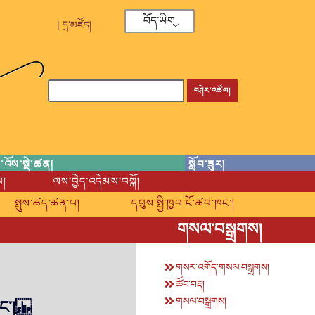
བོད་ཡིག
| དྲ་མཛོད།
བཤེར་འཚོལ།
་འོས་སྡེ་ཚན།
སློབ་ཟུར།
པ།
ལས་བྱེད་འདེམས་བསྐོ།
སྤུས་ཚད་ཚན་པ།
དབུས་སྤྱི་ཁྱབ་ངོ་ཚབ་ཁང་།
གསལ་བསྒྲགས།
གསར་འགོད་གསལ་བསྒྲགས།
ཚོང་བརྡ།
གསལ་བསྒྲགས།
་ཁང་།