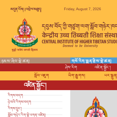
Friday, August 7, 2026
མདུན་ངོས། |
འབྲེལ་མཐུད།
ཉམས་ཞིབ་སྡེ་ཚན།
གསོ་རིག་སྨན་རྩིས་སྡེ་ཚན།
ཤེས་རིག
འཛིན་སྐྱོང་།
སློབ་འཇུག
ཡིག་རྒྱུགས།
པར་སྐྲུན
འཛིན་སྐྱོང་།
རིགས་བདག
ཉེ་བའི་རིགས་བདག
རིགས་དྲུང་།
སློབ་གཉེར་རིག་སྡེ་འགན་འཛིན།