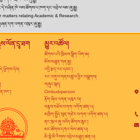
ང་དེ་བཞིན་ཁེ་ལས་ཚོགས་པ་ཁག་དང་འབྲེལ་ལམ་ཞུ་རྒྱུ།
or matters relating Academic & Research.
ྱ་གཞན་དག་འགན་འཁུར་ཞུ་རྒྱུ།
ྒྱུས་ལོན་དྲྭ་ཐག
མྱུར་འཚོལ།
ཚོགས་པའི་ཁྲིམས་སྒྲིག་ཡིག་ཆ།
མོས་མཐུན་གན་རྒྱ།
ྤྲོད་ཕྱོགས་དེབ།
འདྲི་རྩད་རང་དབང་།
རང་འགུལ་གནས་ཚུལ་ཕྱིར་བསྒྲགས།
།
གཞུང་སྐད།
ྲོན་ཁང་།
Ombudsperson
རྟོག་ཞིབ་འགན་འཁུར་བ།
བརྙས་བཅོས་བཀག་འགོག་ཚན་པ།
མཁྲིག་སྤྱོད་སུན་གཙེར་བཀག་འགོག་ཚན་པ།
ནང་ཁུལ་ཞུ་འབོད་ཚོགས་ཆུང་།
མང་ཚོགས་དཀའ་སེལ་ཚན་པ།
མི་སྡེ་མི་རིགས་འབྲེལ་མཐུད་ཚན་པ།