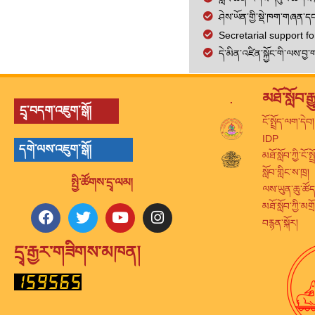
ཤེས་ཡོན་གྱི་སྡེ་ཁག་གཞན་ད
Secretarial support f
དེ་མིན་འཛིན་སྐྱོང་གི་ལས་བ
.
མཐོ་སློབ་ར
དྲྭ་བདག་འཇུག་སྒོ།
ངོ་སྤྲོད་ལག་དེབ།
IDP
དགེ་ལས་འཇུག་སྒོ།
མཐོ་སློབ་ཀྱི་ངོ་ས
སློབ་གླིང་ས་ཁྲ།
སྤྱི་ཚོགས་དྲྭ་ལམ།
ལས་ཡུན་ཆུ་ཚོད
མཐོ་སློབ་ཀྱི་མག
བརྙན་སྐོར།
དྲྭ་རྒྱར་གཟིགས་མཁན།