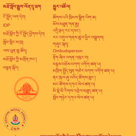
མཐོ་སློབ་རྒྱུས་ལོན་དྲྭ་ཐག
མྱུར་འཚོལ།
ངོ་སྤྲོད་ལག་དེབ།
ཚོགས་པའི་ཁྲིམས་སྒྲིག་ཡིག་ཆ།
མོས་མཐུན་གན་རྒྱ།
IDP
འདྲི་རྩད་རང་དབང་།
མཐོ་སློབ་ཀྱི་ངོ་སྤྲོད་ཕྱོགས་དེབ།
རང་འགུལ་གནས་ཚུལ་ཕྱིར་བསྒྲགས།
སློབ་གླིང་ས་ཁྲ།
གཞུང་སྐད།
ལས་ཡུན་ཆུ་ཚོད།
Ombudsperson
རྟོག་ཞིབ་འགན་འཁུར་བ།
མཐོ་སློབ་ཀྱི་མགྲོན་ཁང་།
བརྙས་བཅོས་བཀག་འགོག་ཚན་པ།
བརྙན་སྐོར།
མཁྲིག་སྤྱོད་སུན་གཙེར་བཀག་འགོག་ཚན་པ།
ནང་ཁུལ་ཞུ་འབོད་ཚོགས་ཆུང་།
མང་ཚོགས་དཀའ་སེལ་ཚན་པ།
མི་སྡེ་མི་རིགས་འབྲེལ་མཐུད་ཚན་པ།
སློབ་གཉེར་དཀའ་སེལ་ཚན་པ།