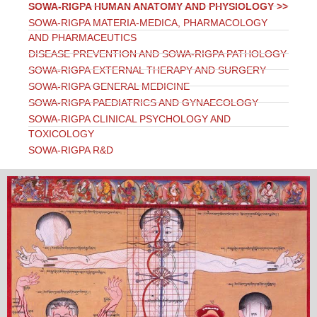
SOWA-RIGPA HUMAN ANATOMY AND PHYSIOLOGY >>
SOWA-RIGPA MATERIA-MEDICA, PHARMACOLOGY
AND PHARMACEUTICS
DISEASE PREVENTION AND SOWA-RIGPA PATHOLOGY
SOWA-RIGPA EXTERNAL THERAPY AND SURGERY
SOWA-RIGPA GENERAL MEDICINE
SOWA-RIGPA PAEDIATRICS AND GYNAECOLOGY
SOWA-RIGPA CLINICAL PSYCHOLOGY AND
TOXICOLOGY
SOWA-RIGPA R&D