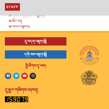
STAFF
གསར་འགོད་གསལ་བསྒྲགས།
ཚོང་བརྡ།
གསལ་བསྒྲགས།
.
དྲྭ་བདག་འཇུག་སྒོ།
དགེ་ལས་འཇུག་སྒོ།
སྤྱི་ཚོགས་དྲྭ་ལམ།
དྲྭ་རྒྱར་གཟིགས་མཁན།