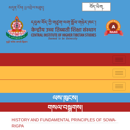
བོད་ཡིག
མདུན་ངོས། ||
འབྲེལ་མཐུད།
ལས་ཁུངས།
གསལ་བསྒྲགས།
HISTORY AND FUNDAMENTAL PRINCIPLES OF SOWA-
RIGPA