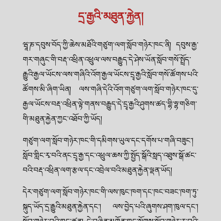
དྲ་རྒྱའི་མཐུན་རྐྱེན།
ཝཱ་ཎ་དབུས་བོད་ཀྱི་ཆེས་མཐོའི་གཙུག་ལག་སློབ་གཉེར་ཁང་ནི། དབུས་རྒྱ་
གར་གཞུང་གི་བརྡ་འཕྲིན་འཕྲུལ་ལས་བརྒྱུད་དེ་ཤེས་ཡོན་སློབ་གསོ་སྤྲོད་
རྒྱུའི་རྒྱལ་ཡོངས་ལས་གཞིའི་འོག་རྒྱལ་ཡོངས་དྲྭ་རྒྱའི་སློབ་གསོ་ཚོགས་པའི་
ཚོགས་མི་ཞིག་ཡིན། ལས་གཞི་དེའི་འོག་གཙུག་ལག་སློབ་གཉེར་ཁང་དུ་
རྒྱལ་ཡོངས་བརྡ་འཕྲིན་ལྟེ་གནས་བརྒྱུད་དེ་དྲྭ་རྒྱའི་ཤུགས་ཚད་གྷི་ཧྷ་གཅིག་
གི་མཐུན་རྐྱེན་ཀྱང་འཐོབ་ཀྱི་ཡོད།
གཙུག་ལག་སློབ་གཉེར་ཁང་གི་དམིགས་ཡུལ་དང་དགོས་པ་གཞི་བཟུང་།
སློབ་གླིང་རྭ་བའི་ནང་དྲྭ་རྒྱ་དང་འཕྲུལ་ཆས་ཀྱི་སྤྱོད་སྒོའི་སླད་འཐུས་སྒོ་ཚང་
བའི་བརྡ་འཕྲིན་ལག་རྩལ་དང་འབྲེལ་བའི་མཐུན་རྐྱེན་ལྡན་ཡོད།
དེར་གཙུག་ལག་སློབ་གཉེར་ཁང་གི་ལས་ཁུང་ཁག་དང་ཁང་བཟང་ཁག་ཏུ་
སྐུད་ཡོད་དྲ་རྒྱུའི་མཐུན་རྐྱེན་དང་། ལས་བྱེད་པའི་ཞུགས་ཤག་ཁུལ་དང་།