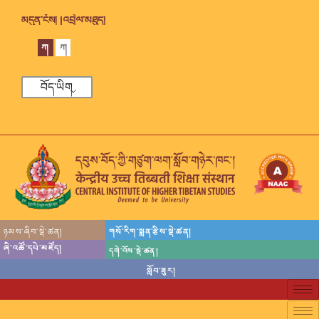
མདུན་ངོས། |
འབྲེལ་མཐུད།
ཀ
ཀ
བོད་ཡིག
ཉམས་ཞིབ་སྡེ་ཚན།
གསོ་རིག་སྨན་རྩིས་སྡེ་ཚན།
ཞི་འཚོ་དཔེ་མཛོད།
དགེ་འོས་སྡེ་ཚན།
སློབ་ཟུར།