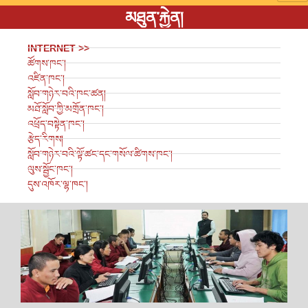
མཐུན་རྐྱེན།
INTERNET >>
ཚོགས་ཁང་།
འཛིན་ཁང་།
སློབ་གཉེར་བའི་ཁང་ཚན།
མཐོ་སློབ་ཀྱི་མགྲོན་ཁང་།
འཕྲོད་བསྟེན་ཁང་།
རྩེད་རིགས།
སློབ་གཉེར་བའི་ལྟོ་ཚང་དང་གསོལ་ཚིགས་ཁང་།
ལུས་སྦྱོང་ཁང་།
དུས་འཁོར་ལྷ་ཁང་།