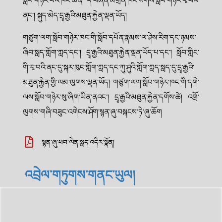
སློབ་གཉེར་བའི་ཁང་ཚན། དེ་བཞིན་མགྲོན་ཁང་སོགས་སློབ་གཉེར་རྭ་བའི་
ནང་། སྐུད་མེད་དྲྭ་རྒྱའི་མཐུན་རྐྱེན་ལྡན་ཡོད།
གཙུག་ལག་སློབ་གཉེར་ཁང་གི་སློབ་དཔོན་རྣམས་ལ་ཤེས་རིག་དང་ཉམས་
ཞིབ་སླད་གློག་ཀླད་དང་། དྲྭ་རྒྱའི་མཐུན་རྐྱེན་ལྡན་ཡོད་པ་དང་། སློབ་གླིང་
གི་རྭ་བའི་ནང་དུ་སྐར་ཁུང་གློག་ཀླད་དང་ཀུ་ཤུའི་གློག་ཀླད་སླད་དུ་དྲྭ་རྒྱའི་
མཐུན་རྐྱེན་གྱི་ལམ་ལུགས་ལྡན་ཡོད། གཙུག་ལག་སློབ་གཉེར་ཁང་གི་དགེ་
ལས་སློབ་གཉེར་སུ་ཞིག་ཡིན་ནའང་། དྲྭ་རྒྱའི་མཐུན་རྐྱེན་དགོས་ཚེ། འགྲོ་
ལུགས་གཞི་བཟུང་འགེངས་ཤོག་སྙན་ཞུ་བསྐངས་ཏེ་ཞུ་ཆོག
སྙན་ཞུ་ཕབ་ལེན་སླད་འདིར་སྣོན།
འབྲེལ་གཏུགས་གནང་ཡུལ།