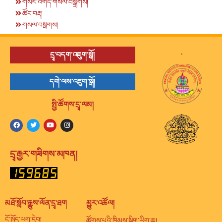
གསར་འགོད་གསལ་བསྒྲགས།
ཚོང་བརྡ།
གསལ་བསྒྲགས།
.
དྲྭ་བདག་འཇུག་སྒོ།
དགེ་ལས་འཇུག་སྒོ།
སྤྱི་ཚོགས་དྲྭ་ལམ།
དྲྭ་རྒྱར་གཟིགས་མཁན།
མཐོ་སློབ་རྒྱུས་ལོན་དྲྭ་ཐག
མྱུར་འཚོལ།
ངོ་སྤྲོད་ལག་དེབ།
ཚོགས་པའི་ཁྲིམས་སྒྲིག་ཡིག་ཆ།