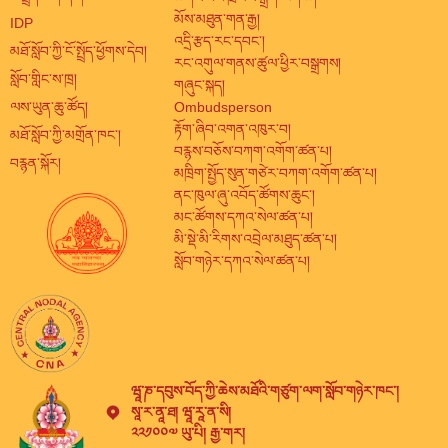
མོས་མཐུན་གན་རྒྱ།
IDP
འདྲི་རྩད་རང་དབང་།
མཐོ་སློབ་ཀྱི་ངོ་སྤྲོད་ཕྱོགས་དེབ།
རང་འགུལ་གནས་ཚུལ་ཕྱིར་བསྒྲགས།
སློབ་གླིང་ས་ཁྲ།
གཞུང་སྐད།
ལས་ཡུན་ཆུ་ཚོད།
Ombudsperson
རྟོག་ཞིབ་འགན་འཁུར་བ།
མཐོ་སློབ་ཀྱི་མགྲོན་ཁང་།
བརྙས་བཅོས་བཀག་འགོག་ཚན་པ།
བརྙན་སྐོར།
མཁྲིག་སྤྱོད་སུན་གཙེར་བཀག་འགོག་ཚན་པ།
ནང་ཁུལ་ཞུ་འབོད་ཚོགས་ཆུང་།
མང་ཚོགས་དཀའ་སེལ་ཚན་པ།
མི་སྡེ་མི་རིགས་འབྲེལ་མཐུད་ཚན་པ།
སློབ་གཉེར་དཀའ་སེལ་ཚན་པ།
ཝཱ་ཎ་དབུས་བོད་ཀྱི་ཆེས་མཐོའི་གཙུག་ལག་སློབ་གཉེར་ཁང་།
སཱ་ར་ནཱ་ཐ། ཝཱ་རཱ་ན་སི།
༢༢༡༠༠༧ ཡུ་པི། རྒྱ་གར།