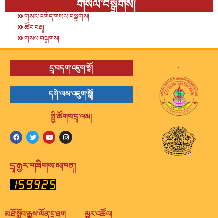
གསལ་བསྒྲགས།
གསར་འགོད་གསལ་བསྒྲགས།
ཚོང་བརྡ།
གསལ་བསྒྲགས།
.
དྲྭ་བདག་འཇུག་སྒོ།
དགེ་ལས་འཇུག་སྒོ།
སྤྱི་ཚོགས་དྲྭ་ལམ།
དྲྭ་རྒྱར་གཟིགས་མཁན།
མཐོ་སློབ་རྒྱུས་ལོན་དྲྭ་ཐག
མྱུར་འཚོལ།