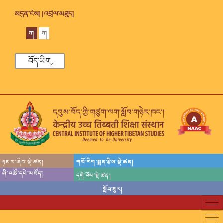
མདུན་ངོས། |
འབྲེལ་མཐུད།
ཀ
ཀ
བོད་ཡིག
ཉམས་ཞིབ་སྡེ་ཚན།
གསོ་རིག་སྨན་རྩིས་སྡེ་ཚན།
ཞི་འཚོ་དཔེ་མཛོད།
དགེ་འོས་སྡེ་ཚན།
སློབ་ཟུར།