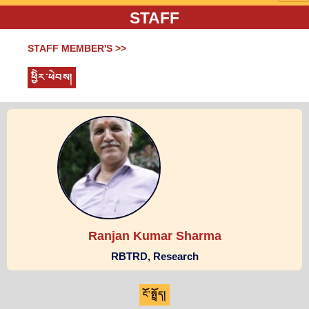
STAFF
STAFF MEMBER'S >>
ཕྱིེར་ཕེབས།
Ranjan Kumar Sharma
RBTRD, Research
ངོ་སྤྲོད།