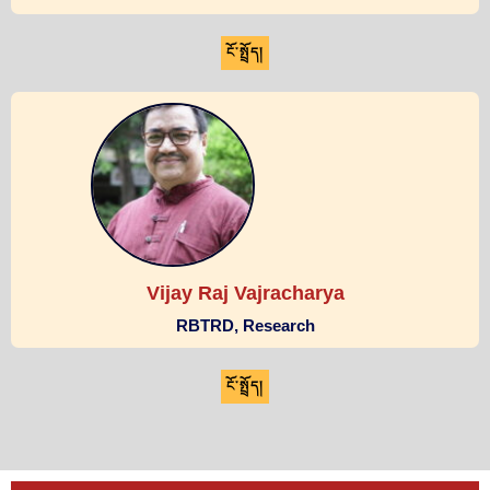
ངོ་སྤྲོད།
Vijay Raj Vajracharya
RBTRD, Research
ངོ་སྤྲོད།