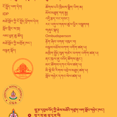
ངོ་སྤྲོད་ལག་དེབ།
ཚོགས་པའི་ཁྲིམས་སྒྲིག་ཡིག་ཆ།
མོས་མཐུན་གན་རྒྱ།
IDP
འདྲི་རྩད་རང་དབང་།
མཐོ་སློབ་ཀྱི་ངོ་སྤྲོད་ཕྱོགས་དེབ།
རང་འགུལ་གནས་ཚུལ་ཕྱིར་བསྒྲགས།
སློབ་གླིང་ས་ཁྲ།
གཞུང་སྐད།
ལས་ཡུན་ཆུ་ཚོད།
Ombudsperson
རྟོག་ཞིབ་འགན་འཁུར་བ།
མཐོ་སློབ་ཀྱི་མགྲོན་ཁང་།
བརྙས་བཅོས་བཀག་འགོག་ཚན་པ།
བརྙན་སྐོར།
མཁྲིག་སྤྱོད་སུན་གཙེར་བཀག་འགོག་ཚན་པ།
ནང་ཁུལ་ཞུ་འབོད་ཚོགས་ཆུང་།
མང་ཚོགས་དཀའ་སེལ་ཚན་པ།
མི་སྡེ་མི་རིགས་འབྲེལ་མཐུད་ཚན་པ།
སློབ་གཉེར་དཀའ་སེལ་ཚན་པ།
ཝཱ་ཎ་དབུས་བོད་ཀྱི་ཆེས་མཐོའི་གཙུག་ལག་སློབ་གཉེར་ཁང་།
སཱ་ར་ནཱ་ཐ། ཝཱ་རཱ་ན་སི།