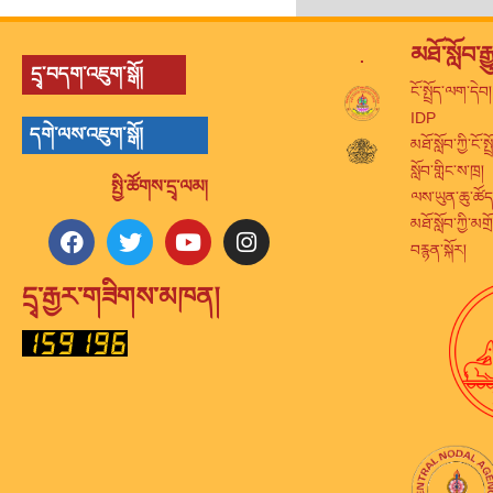
.
མཐོ་སློབ་ར
དྲྭ་བདག་འཇུག་སྒོ།
ངོ་སྤྲོད་ལག་དེབ།
IDP
དགེ་ལས་འཇུག་སྒོ།
མཐོ་སློབ་ཀྱི་ངོ་ས
སློབ་གླིང་ས་ཁྲ།
སྤྱི་ཚོགས་དྲྭ་ལམ།
ལས་ཡུན་ཆུ་ཚོད
མཐོ་སློབ་ཀྱི་མག
བརྙན་སྐོར།
དྲྭ་རྒྱར་གཟིགས་མཁན།