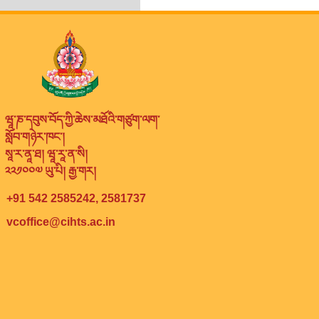
ཝཱ་ཎ་དབུས་བོད་ཀྱི་ཆེས་མཐོའི་གཙུག་ལག་
སློབ་གཉེར་ཁང་།
སཱ་ར་ནཱ་ཐ། ཝཱ་རཱ་ན་སི།
༢༢༡༠༠༧ ཡུ་པི། རྒྱ་གར།
+91 542 2585242, 2581737
vcoffice@cihts.ac.in