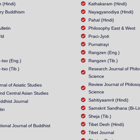
n (Hindi)
Kathakaram (Hindi)
ry Buddhism
Nayagyanodiya (Hindi)
Pahal (Hindi)
letin
Philosophy East & West
ld
Praci-Jyoti
Purnatrayi
Rangzen (Eng.)
-tso (Eng.)
Rangzen (Tib.)
-tso (Tib.)
Research Journal of Philo
Science
Review Journal of Philoso
nal of Asiatic Studies
Science
nd Central Asian Studies
Sahitiyaamrit (Hindi)
dhist Journal
Samskrit Sandhana (Bi-Li
tin
Sheja (Tib.)
Tibet Desh (Hindi)
ational Journal of Buddhist
Tibet Journal