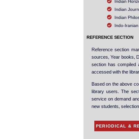
Indian Horiz
Indian Journ
Indian Philo
Indo-Iranian
REFERENCE SECTION
Reference section man
sources, Year books, D
section has compiled a
accessed with the libra
Based on the above coll
library users. The sec
service on demand and in
new students, selection 
PERIODICAL & R