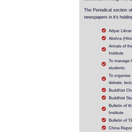
The Periodical section of
newspapers in it’s holdin
Adyar Librar
Akshra (Hind
Annals of t
Institute
To manage hea
students.
To organise 
debate, lect
Buddhist Chr
Buddhist St
Bulletin of 
Institute
Bulletin of T
China Repor