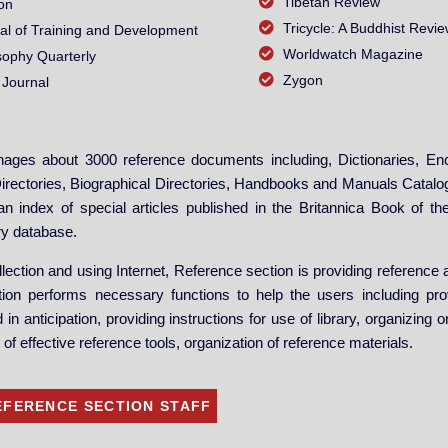
Tibetan Review
on
Tricycle: A Buddhist Revi
al of Training and Development
Worldwatch Magazine
sophy Quarterly
Zygon
 Journal
ages about 3000 reference documents including, Dictionaries, En
irectories, Biographical Directories, Handbooks and Manuals Catalo
n index of special articles published in the Britannica Book of t
ry database.
ection and using Internet, Reference section is providing reference a
tion performs necessary functions to help the users including pro
 anticipation, providing instructions for use of library, organizing o
of effective reference tools, organization of reference materials.
EFERENCE SECTION STAFF