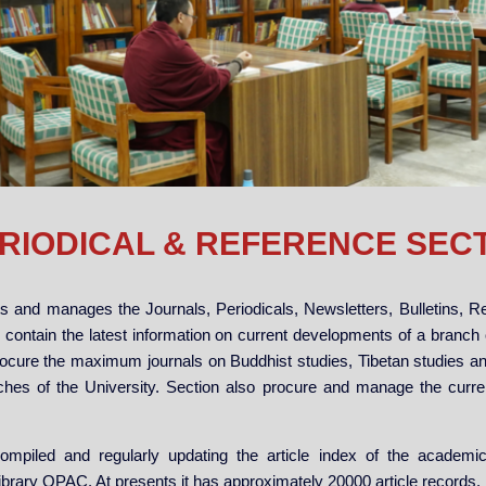
RIODICAL & REFERENCE SEC
cts and manages the Journals, Periodicals, Newsletters, Bulletins, 
 contain the latest information on current developments of a branch 
ocure the maximum journals on Buddhist studies, Tibetan studies and a
ches of the University. Section also procure and manage the curr
mpiled and regularly updating the article index of the academic 
ibrary OPAC. At presents it has approximately 20000 article records.