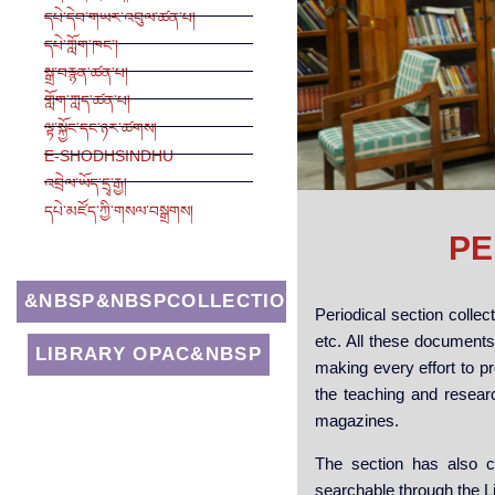
དཔེ་དེབ་གཡར་འབུལ་ཚན་པ།
དཔེ་ཀློག་ཁང་།
སྒྲ་བརྙན་ཚན་པ།
གློག་ཀླད་ཚན་པ།
ལྟ་སྐྱོང་དང་ཉར་ཚགས།
E-SHODHSINDHU
འབྲེལ་ཡོད་དྲྭ་རྒྱ།
དཔེ་མཛོད་ཀྱི་གསལ་བསྒྲགས།
PE
&NBSP&NBSPCOLLECTIONS
Periodical section colle
etc. All these documents
LIBRARY OPAC&NBSP
making every effort to pr
the teaching and resear
magazines.
The section has also co
searchable through the L