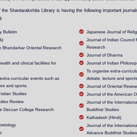
 the Shantarakshita Library is having the following important journal
g.
y Bulletin
Japanese Journal of Relig
i)
Journal of Indian Council 
Research
he Bhandarkar Oriental Research
Journal of Dharma
lth and clinical facilities for
Journal of Indian Philoso
To organise extra-curricul
extra-curricular events such as
debate, lecture and sports
ure and sports.
Journal of Oriental Resea
istian Studies
Journal of the American Or
udies Review
Journal of the Internationa
the Deccan College Research
Buddhist Studies
Kathadesh (Hindi)
ibetology
Journal of the Internationa
t
Advance Buddhist Studies