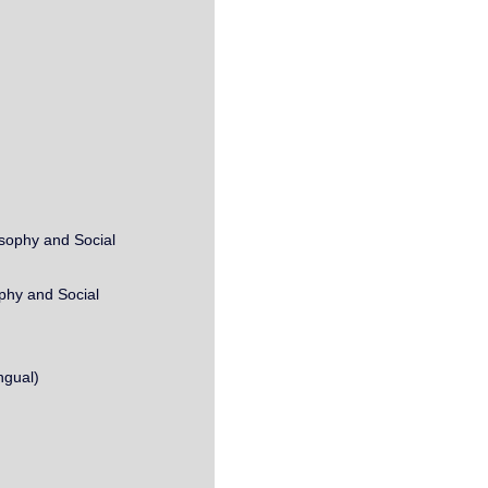
sophy and Social
phy and Social
ngual)