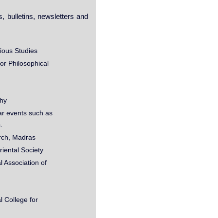
s, bulletins, newsletters and
ious Studies
for Philosophical
phy
ar events such as
.
rch, Madras
iental Society
l Association of
l College for