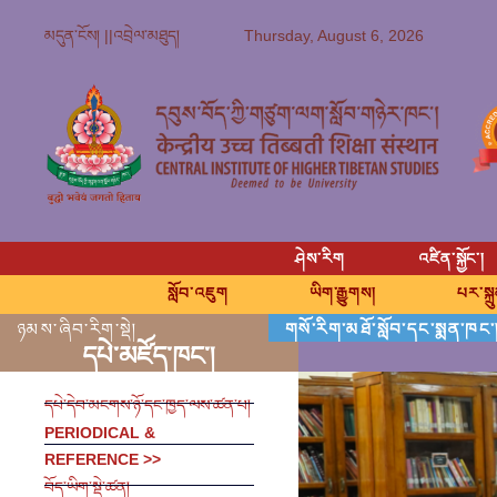
Thursday, August 6, 2026
མདུན་ངོས། ||
འབྲེལ་མཐུད།
ཤེས་རིག
འཛིན་སྐྱོང་།
སློབ་འཇུག
ཡིག་རྒྱུགས།
པར་སྐྲ
ཉམས་ཞིབ་རིག་སྡེ།
གསོ་རིག་མཐོ་སློབ་དང་སྨན་ཁང་
དཔེ་མཛོད་ཁང་།
དཔེ་དེབ་མངགས་ཉོ་དང་ཁྱད་ལས་ཚན་པ།
PERIODICAL &
REFERENCE >>
བོད་ཡིག་སྡེ་ཚན།