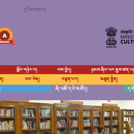
དྲ་ངོས་གདམ་ཀ
སློབ་གཉེར་བ།
ལས་བྱེད།
ཉམས་ཞིབ་ཡར་རྒྱས་ཚན་པ
ུན།
ཕབ་ལེན།
བརྙན་པར།
མཐུན་རྐྱེན།
།
ཞི་འཚོ་དཔེ་མཛོད།
དགེ