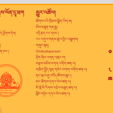
ྒྱུས་ལོན་དྲྭ་ཐག
མྱུར་འཚོལ།
ཚོགས་པའི་ཁྲིམས་སྒྲིག་ཡིག་ཆ།
མོས་མཐུན་གན་རྒྱ།
ྤྲོད་ཕྱོགས་དེབ།
འདྲི་རྩད་རང་དབང་།
རང་འགུལ་གནས་ཚུལ་ཕྱིར་བསྒྲགས།
།
གཞུང་སྐད།
ྲོན་ཁང་།
Ombudsperson
རྟོག་ཞིབ་འགན་འཁུར་བ།
བརྙས་བཅོས་བཀག་འགོག་ཚན་པ།
མཁྲིག་སྤྱོད་སུན་གཙེར་བཀག་འགོག་ཚན་པ།
ནང་ཁུལ་ཞུ་འབོད་ཚོགས་ཆུང་།
མང་ཚོགས་དཀའ་སེལ་ཚན་པ།
མི་སྡེ་མི་རིགས་འབྲེལ་མཐུད་ཚན་པ།
སློབ་གཉེར་དཀའ་སེལ་ཚན་པ།