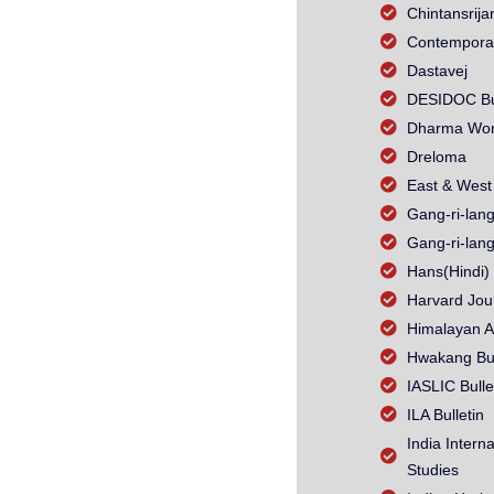
Chintansrija
Contempora
Dastavej
DESIDOC Bul
Dharma Wor
Dreloma
East & West
Gang-ri-lang
Gang-ri-lang
Hans(Hindi)
Harvard Jour
Himalayan A
Hwakang Bud
IASLIC Bulle
ILA Bulletin
India Intern
Studies