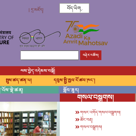
བོད་ཡིག
| དྲ་མཛོད།
བཤེར་འཚོལ།
།
ལས་བྱེད་འདེམས་བསྐོ།
སྤུས་ཚད་ཚན་པ།
དབུས་སྤྱི་ཁྱབ་ངོ་ཚབ་ཁང་།
་འོས་སྡེ་ཚན།
སློབ་ཟུར།
གསལ་བསྒྲགས།
གསར་འགོད་གསལ་བསྒྲགས།
ཚོང་བརྡ།
གསལ་བསྒྲགས།